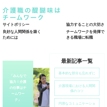
サイトポリシー
協力することの大切さ
良好な人間関係を築く
チームワークを発揮で
ためには
きる職場に転職
最新記事一覧
基本的な部分も忘れずに
「みんなで
協力！介護
介護現場における人間関
の仕事はチ
係のコツ
ームワー
ク」
円滑なコミュニケーショ