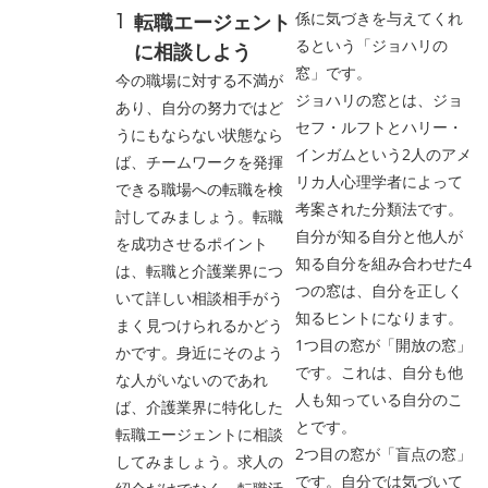
係に気づきを与えてくれ
転職エージェント
るという「ジョハリの
に相談しよう
窓」です。
今の職場に対する不満が
ジョハリの窓とは、ジョ
あり、自分の努力ではど
セフ・ルフトとハリー・
うにもならない状態なら
インガムという2人のアメ
ば、チームワークを発揮
リカ人心理学者によって
できる職場への転職を検
考案された分類法です。
討してみましょう。転職
自分が知る自分と他人が
を成功させるポイント
知る自分を組み合わせた4
は、転職と介護業界につ
つの窓は、自分を正しく
いて詳しい相談相手がう
知るヒントになります。
まく見つけられるかどう
1つ目の窓が「開放の窓」
かです。身近にそのよう
です。これは、自分も他
な人がいないのであれ
人も知っている自分のこ
ば、介護業界に特化した
とです。
転職エージェントに相談
2つ目の窓が「盲点の窓」
してみましょう。求人の
です。自分では気づいて