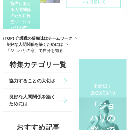
ンを目指して
協力しあえ
る人間関係
のために役
立つ「ジョ
ハリの窓」
(TOP) 介護職の醍醐味はチームワーク
>
良好な人間関係を築くためには
>
「ジョハリの窓」で自分を知る
特集カテゴリ一覧
協力することの大切さ
更新日：
2020/03/10
良好な人間関係を築く
「ジョ
ためには
ハリの
おすすめ記事
窓」で